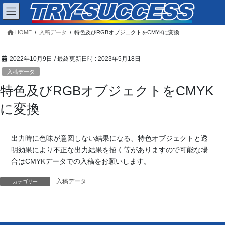
コ
ナ
ン
ビ
テ
ゲ
HOME
入稿データ
特色及びRGBオブジェクトをCMYKに変換
ン
ー
ツ
シ
へ
ョ
2022年10月9日
/ 最終更新日時 :
2023年5月18日
ス
ン
入稿データ
キ
に
特色及びRGBオブジェクトをCMYK
ッ
移
プ
動
に変換
出力時に色味が意図しない結果になる、特色オブジェクトと透
明効果により不正な出力結果を招く等がありますので可能な場
合はCMYKデータでの入稿をお願いします。
入稿データ
カテゴリー